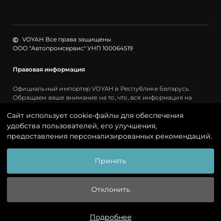
VOYAH Все права защищены
ООО "Автопромсервис" УНП 100064519
Правовая информация
Официальный импортер VOYAH в Республике Беларусь.
Обращаем ваше внимание на то, что, вся информация на
сайте носит рекламный характер и не является публичной
Cайт использует cookie-файлы для обеспечения
офертой. Стоимость каждого автомобиля является
индивидуальной. Окончательная стоимость отражается в
удобства пользователей, его улучшения,
заключенном договоре. Изображения автомобилей на сайте
предоставления персонализированных рекомендаций.
представлены для ознакомления и могут отличаться от
автомобилей, реализуемых дилерами. Более подробную и
актуальную информацию можно получить у официальных
Принять
дилеров VOYAH.
Отклонить
Политика обработки персональных данных
Подробнее