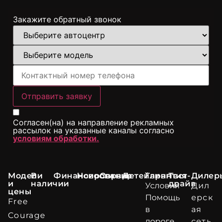
Закажите обратный звонок
Отправить заявку
Согласен(на) на направление рекламных
рассылок на указанные каналы согласно
условиям обработки.
Модели
В
Финансирование
Новости
Сервис
Детейлинг
Гарантия
Тест-
Дилер
и
наличии
драйв
Условия
Дил
цены
Помощь
ерск
Free
в
ая
Courage
дороге
сеть